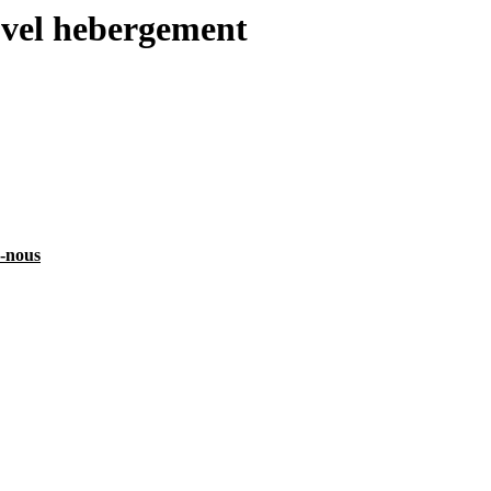
uvel hebergement
z-nous